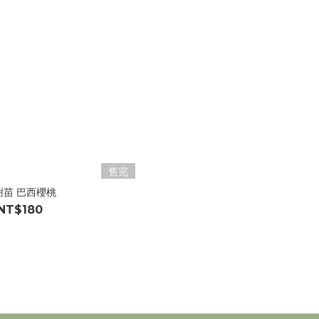
售完
樹苗 巴西櫻桃
NT$180