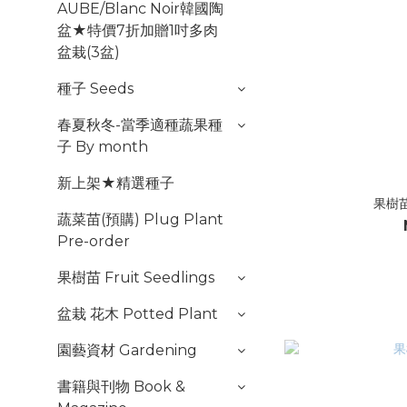
AUBE/Blanc Noir韓國陶
盆★特價7折加贈1吋多肉
盆栽(3盆)
種子 Seeds
春夏秋冬-當季適種蔬果種
子 By month
新上架★精選種子
果樹
蔬菜苗(預購) Plug Plant
Pre-order
果樹苗 Fruit Seedlings
盆栽 花木 Potted Plant
園藝資材 Gardening
書籍與刊物 Book &