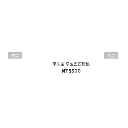
售完
售完
果樹苗 早生巴西櫻桃
NT$500