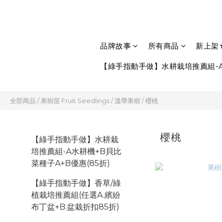
品牌故事
所有商品
新上架
【綠手指動手做】水耕栽培推薦組-A
全部商品
/
果樹苗 Fruit Seedlings
/
溫帶果樹
/
櫻桃
櫻桃
【綠手指動手做】水耕栽
培推薦組-A水耕機+B貝比
菜種子A+B優惠(85折)
【綠手指動手做】香草/綠
植栽培推薦組(任選A.繽紛
布丁盆+B.盆栽折扣85折)