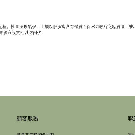
行定植。性喜溫暖氣候。土壤以肥沃富含有機質而保水力較好之粘質壤土或
結果後宜設支柱以防倒伏。
顧客服務
聯
會員共享購物金活動
電話