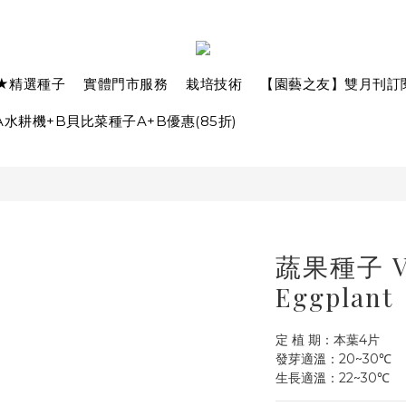
★精選種子
實體門市服務
栽培技術
【園藝之友】雙月刊訂
水耕機+B貝比菜種子A+B優惠(85折)
蔬果種子 V
Eggplant
定 植 期：本葉4片
發芽適溫：20~30℃
生長適溫：22~30℃