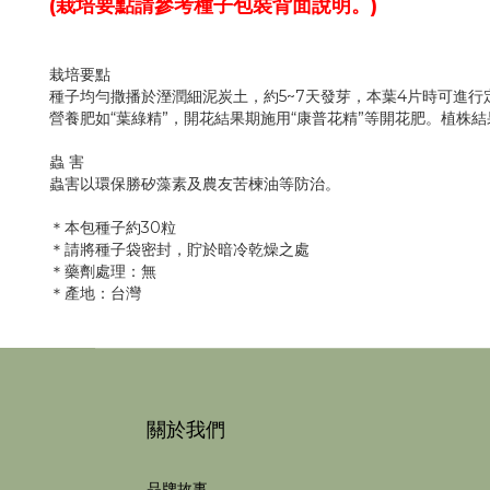
(栽培要點請參考種子包裝背面說明。)
栽培要點
種子均勻撒播於溼潤細泥炭土，約5~7天發芽，本葉4片時可進
營養肥如“葉綠精”，開花結果期施用“康普花精”等開花肥。植株
蟲 害
蟲害以環保勝矽藻素及農友苦楝油等防治。
＊本包種子約30粒
＊請將種子袋密封，貯於暗冷乾燥之處
＊藥劑處理：無
＊產地：台灣
關於我們
品牌故事