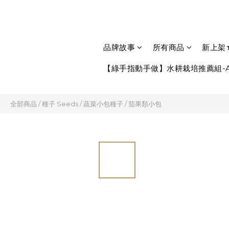
品牌故事
所有商品
新上架
【綠手指動手做】水耕栽培推薦組-A
全部商品
/
種子 Seeds
/
蔬菜小包種子
/
茄果類小包