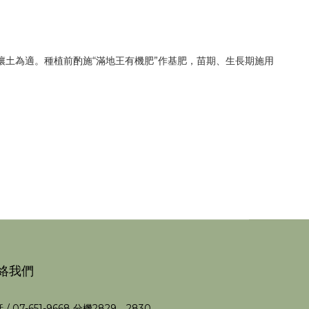
壤土為適。種植前酌施“滿地王有機肥”作基肥，苗期、生長期施用
絡我們
 / 07-651-9668 分機2829、2830