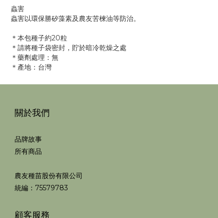
蟲害
蟲害以環保勝矽藻素及農友苦楝油等防治。
＊本包種子約20粒
＊請將種子袋密封，貯於暗冷乾燥之處
＊藥劑處理：無
＊產地：台灣
關於我們
品牌故事
所有商品
農友種苗股份有限公司
統編：75579783
顧客服務