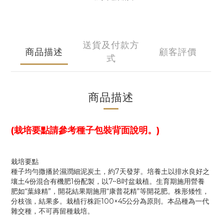
送貨及付款方
商品描述
顧客評價
式
商品描述
(栽培要點請參考種子包裝背面說明。)
栽培要點
種子均勻撒播於濕潤細泥炭土，約7天發芽。培養土以排水良好之
壤土4份混合有機肥1份配製，以7~8吋盆栽植。生育期施用營養
肥如“葉綠精”，開花結果期施用“康普花精”等開花肥。株形矮性，
分枝強，結果多。栽植行株距100×45公分為原則。本品種為一代
雜交種，不可再留種栽培。