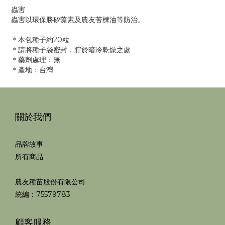
蟲害
蟲害以環保勝矽藻素及農友苦楝油等防治。
＊本包種子約20粒
＊請將種子袋密封，貯於暗冷乾燥之處
＊藥劑處理：無
＊產地：台灣
關於我們
品牌故事
所有商品
農友種苗股份有限公司
統編：75579783
顧客服務