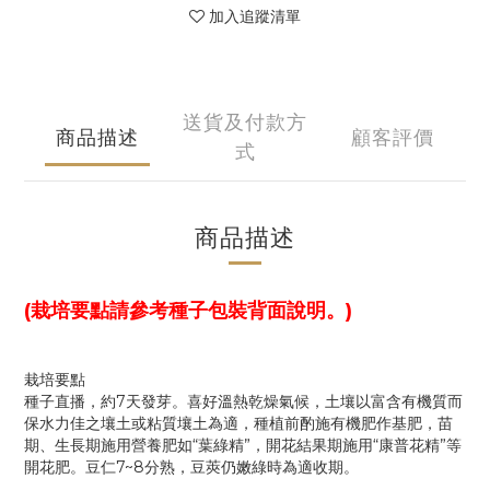
加入追蹤清單
送貨及付款方
商品描述
顧客評價
式
商品描述
(栽培要點請參考種子包裝背面說明。)
栽培要點
種子直播，約7天發芽。喜好溫熱乾燥氣候，土壤以富含有機質而
保水力佳之壤土或粘質壤土為適，種植前酌施有機肥作基肥，苗
期、生長期施用營養肥如“葉綠精”，開花結果期施用“康普花精”等
開花肥。豆仁7~8分熟，豆莢仍嫩綠時為適收期。