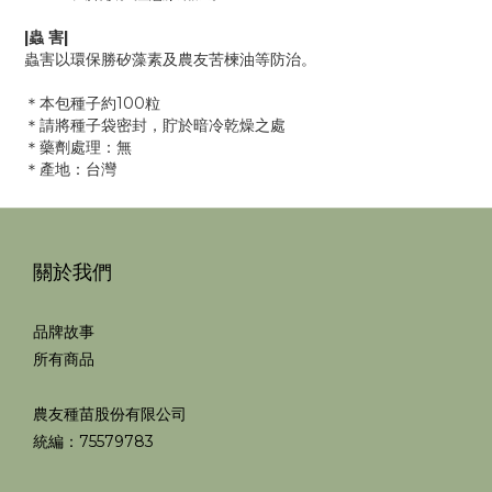
|蟲 害|
蟲害以環保勝矽藻素及農友苦楝油等防治。
＊本包種子約100粒
＊請將種子袋密封，貯於暗冷乾燥之處
＊藥劑處理：無
＊產地：台灣
關於我們
品牌故事
所有商品
農友種苗股份有限公司
統編：75579783