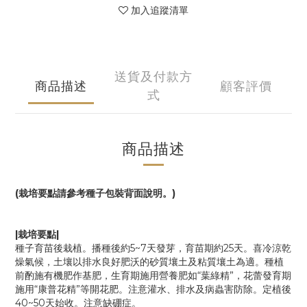
加入追蹤清單
送貨及付款方
商品描述
顧客評價
式
商品描述
(栽培要點請參考種子包裝背面說明。)
|栽培要點|
種子育苗後栽植。播種後約5~7天發芽，育苗期約25天。喜冷涼乾
燥氣候，土壤以排水良好肥沃的砂質壤土及粘質壤土為適。種植
前酌施有機肥作基肥，生育期施用營養肥如“葉綠精”，花蕾發育期
施用“康普花精”等開花肥。注意灌水、排水及病蟲害防除。定植後
40~50天始收。注意缺硼症。