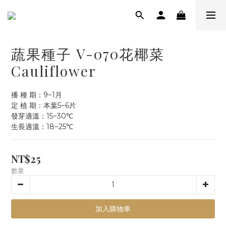
蔬果種子 V-070花椰菜
Cauliflower
播 種 期：9~1月
定 植 期：本葉5~6片
發芽適溫：15~30℃
生長適溫：18~25℃
NT$25
數量
加入購物車