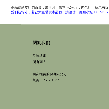
高品質黑皮紅肉西瓜，果形圓，果重1~2公斤，肉色紅，糖度約1
營利栽培者，若欲大量購買本品種，請洽營一部應小姐07-6519668
關於我們
品牌故事
所有商品
農友種苗股份有限公司
統編：75579783