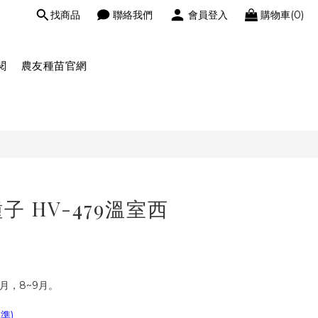
找商品
聯絡我們
會員登入
購物車(0)
閱
農友種苗官網
 HV-479溫室西
6月，8~9月。
準)