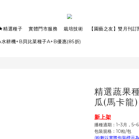
★精選種子
實體門市服務
栽培技術
【園藝之友】雙月刊訂
水耕機+B貝比菜種子A+B優惠(85折)
精選蔬果種子
瓜(馬卡龍)
新上架
播種適期：1~3月，5~
包裝規格：10粒/包
(粒數以實際包裝標示為