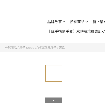
品牌故事
所有商品
新上架
【綠手指動手做】水耕栽培推薦組-A
全部商品
/
種子 Seeds
/
精選蔬果種子
/
西瓜