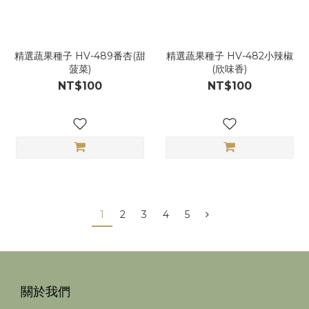
精選蔬果種子 HV-489番杏(甜
精選蔬果種子 HV-482小辣椒
菠菜)
(欣味香)
NT$100
NT$100
1
2
3
4
5
關於我們