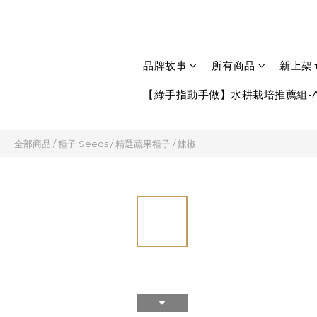
品牌故事
所有商品
新上架
【綠手指動手做】水耕栽培推薦組-A
全部商品
/
種子 Seeds
/
精選蔬果種子
/
辣椒