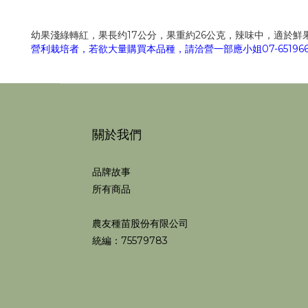
幼果淺綠轉紅，果長约17公分，果重約26公克，辣味中，適於鮮果
營利栽培者，若欲大量購買本品種，請洽營一部應小姐07-6519668
關於我們
品牌故事
所有商品
農友種苗股份有限公司
統編：75579783