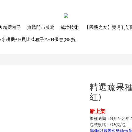
★精選種子
實體門市服務
栽培技術
【園藝之友】雙月刊訂
水耕機+B貝比菜種子A+B優惠(85折)
精選蔬果種子
紅)
新上架
播種適期：8月至翌年
包裝規格：0.5克/包
(粒數以實際包裝標示為