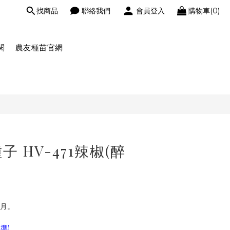
找商品
聯絡我們
會員登入
購物車(0)
閱
農友種苗官網
 HV-471辣椒(醉
2月。
準)