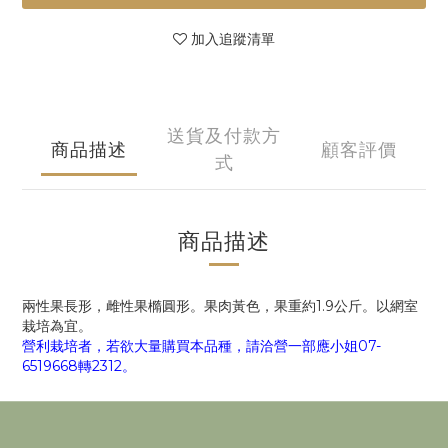
加入追蹤清單
送貨及付款方
商品描述
顧客評價
式
商品描述
兩性果長形，雌性果橢圓形。果肉黃色，果重約1.9公斤。以網室
栽培為宜。
營利栽培者，若欲大量購買本品種，請洽營一部應小姐07-
6519668轉2312。