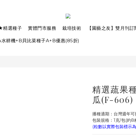
★精選種子
實體門市服務
栽培技術
【園藝之友】雙月刊訂
水耕機+B貝比菜種子A+B優惠(85折)
精選蔬果種子
瓜(F-606)
播種適期：台灣週年可
包裝規格：1克/包(約8
(粒數以實際包裝標示為