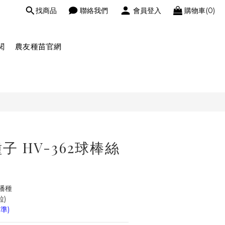
找商品
聯絡我們
會員登入
購物車(0)
閱
農友種苗官網
 HV-362球棒絲
播種
粒)
準)