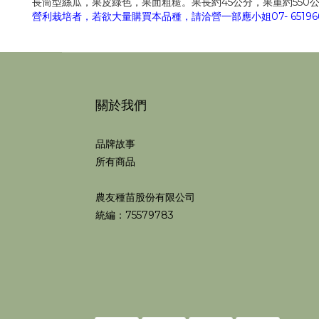
長筒型絲瓜，果皮綠色，果面粗糙。果長約45公分，果重約550
營利栽培者，若欲大量購買本品種，請洽營一部應小姐07- 651966
關於我們
品牌故事
所有商品
農友種苗股份有限公司
統編：75579783