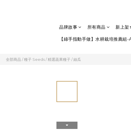
品牌故事
所有商品
新上架
【綠手指動手做】水耕栽培推薦組-A
全部商品
/
種子 Seeds
/
精選蔬果種子
/
絲瓜