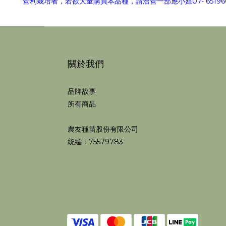
營利栽培者，若欲大量購買本品種，請洽營一部應小姐07- 651966
關於我們
品牌故事
所有商品
農友種苗股份有限公司
統編：75579783