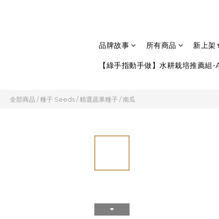
品牌故事
所有商品
新上架
【綠手指動手做】水耕栽培推薦組-A
全部商品
/
種子 Seeds
/
精選蔬果種子
/
南瓜