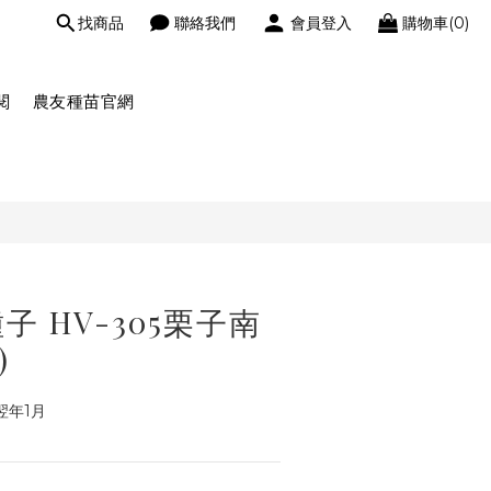
找商品
聯絡我們
會員登入
購物車(0)
閱
農友種苗官網
 HV-305栗子南
)
翌年1月