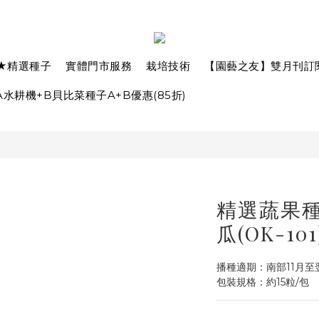
★精選種子
實體門市服務
栽培技術
【園藝之友】雙月刊訂
水耕機+B貝比菜種子A+B優惠(85折)
精選蔬果種子
瓜(OK-101
播種適期：南部11月至
包裝規格：約15粒/包