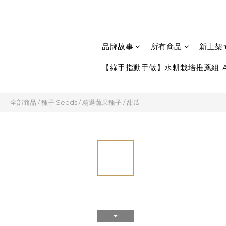
品牌故事
所有商品
新上架
【綠手指動手做】水耕栽培推薦組-A
全部商品
/
種子 Seeds
/
精選蔬果種子
/
甜瓜