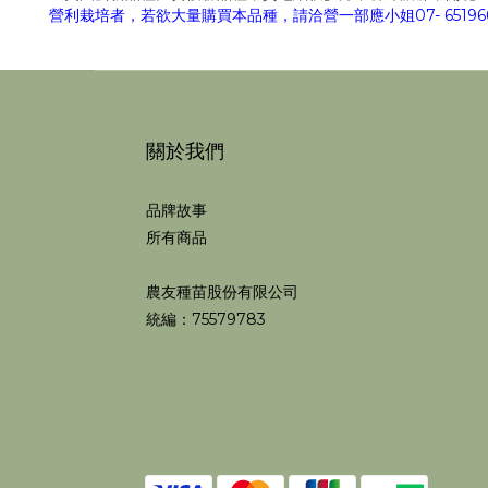
營利栽培者，若欲大量購買本品種，請洽營一部應小姐07- 651966
關於我們
品牌故事
所有商品
農友種苗股份有限公司
統編：75579783