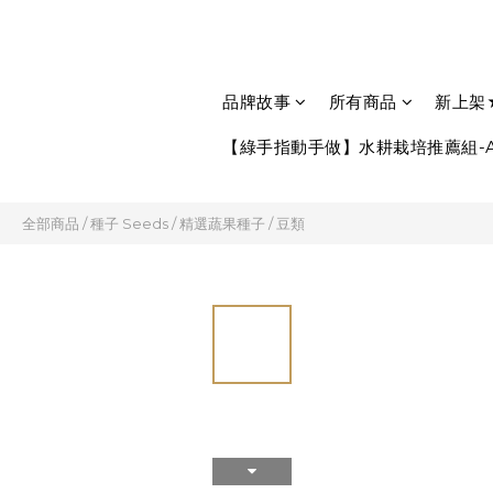
品牌故事
所有商品
新上架
【綠手指動手做】水耕栽培推薦組-A
全部商品
/
種子 Seeds
/
精選蔬果種子
/
豆類