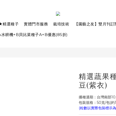
★精選種子
實體門市服務
栽培技術
【園藝之友】雙月刊訂
水耕機+B貝比菜種子A+B優惠(85折)
精選蔬果種子
豆(紫衣)
播種適期：台灣南部10
包裝規格：50克/包(約11
(粒數以實際包裝標示為