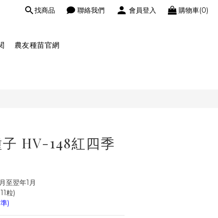
找商品
聯絡我們
會員登入
購物車(0)
閱
農友種苗官網
 HV-148紅四季
月至翌年1月
1粒)
準)