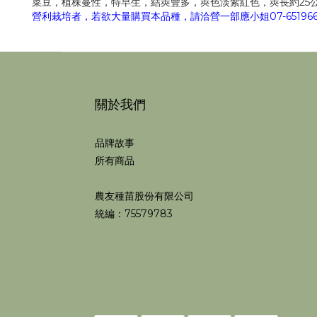
菜豆，植株蔓性，特早生，結莢豐多，莢色淡紫紅色，莢長約25公
營利栽培者，若欲大量購買本品種，請洽營一部應小姐07-6519668
關於我們
品牌故事
所有商品
農友種苗股份有限公司
統編：75579783