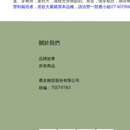
葉、芽兩用，葉特大，濃綠光滑無缺刻。莖長，側芽粗壯，抽苔
營利栽培者，若欲大量購買本品種，請洽營一部應小姐07-6519668
關於我們
品牌故事
所有商品
農友種苗股份有限公司
統編：75579783