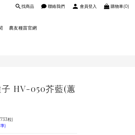
找商品
聯絡我們
會員登入
購物車(0)
閱
農友種苗官網
 HV-050芥藍(蕙
733粒)
準)