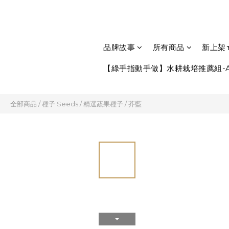
品牌故事
所有商品
新上架
【綠手指動手做】水耕栽培推薦組-A
全部商品
/
種子 Seeds
/
精選蔬果種子
/
芥藍