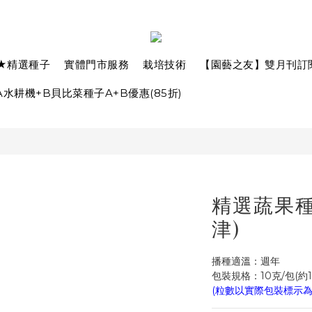
★精選種子
實體門市服務
栽培技術
【園藝之友】雙月刊訂
水耕機+B貝比菜種子A+B優惠(85折)
精選蔬果種子
津)
播種適溫：週年
包裝規格：10克/包(約1
(粒數以實際包裝標示為