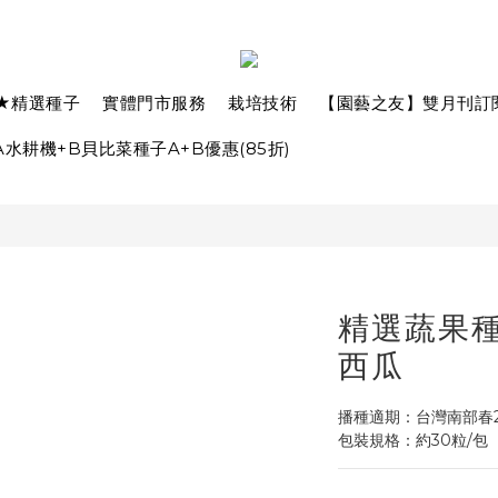
★精選種子
實體門市服務
栽培技術
【園藝之友】雙月刊訂
水耕機+B貝比菜種子A+B優惠(85折)
精選蔬果種子
西瓜
播種適期：台灣南部春2~
包裝規格：約30粒/包