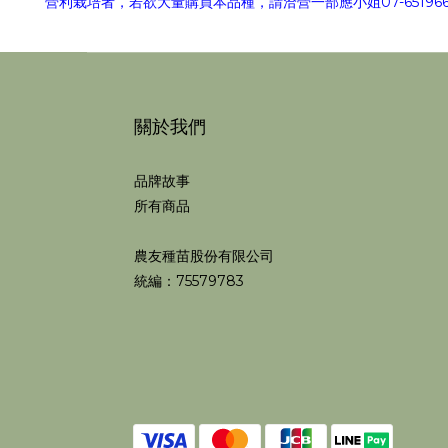
營利栽培者，若欲大量購買本品種，請洽營一部應小姐07-6519668
關於我們
品牌故事
所有商品
農友種苗股份有限公司
統編：75579783