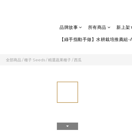
品牌故事
所有商品
新上架
【綠手指動手做】水耕栽培推薦組-A
全部商品
/
種子 Seeds
/
精選蔬果種子
/
西瓜