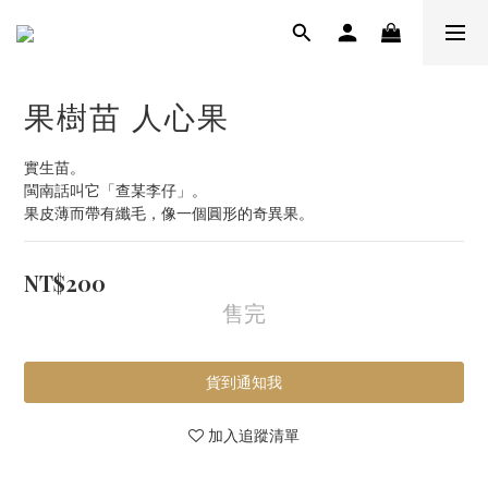
果樹苗 人心果
實生苗。
閩南話叫它「查某李仔」。
果皮薄而帶有纖毛，像一個圓形的奇異果。
NT$200
售完
貨到通知我
加入追蹤清單