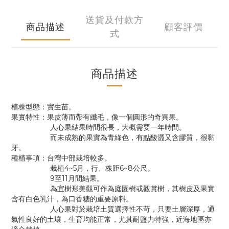
送貨及付款方
商品描述
顧客評價
式
商品描述
植株型態：實生苗。
果實特性：果皮薄而帶有纖毛，像一個圓形的奇異果。
人心果結果時間很長，大概需要一年時間。
而未成熟的果實為青綠色，有點酸澀又含膠質，很黏
牙。
種植事項：台灣中部栽培較多。
栽植4~5月，行、株距6~8公尺。
9至11月間結果。
為宜樹形美觀可作為庭園樹或觀賞樹，其樹皮及果實
含有白色乳汁，為口香糖的重要原料。
人心果對於栽培土質選擇性不苛，只要土層深厚，通
氣性良好的土壤，生育均能正常，尤其耐鹽力特強，近海地區亦