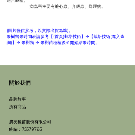
適合栽植。
病蟲害主要有蛀心蟲、介殼蟲、煤煙病。
(圖片僅供參考，以實際出貨為準)。
果樹留果時間表請參考【(首頁)
栽培技術
】→【栽培技術(進入查
詢)】→ 果樹類 → 果樹苗種植後至開始結果時間。
關於我們
品牌故事
所有商品
農友種苗股份有限公司
統編：75579783