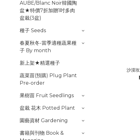
AUBE/Blanc Noir韓國陶
盆★特價7折加贈1吋多肉
盆栽(3盆)
種子 Seeds
春夏秋冬-當季適種蔬果種
子 By month
新上架★精選種子
沙漠玫
蔬菜苗(預購) Plug Plant
Pre-order
果樹苗 Fruit Seedlings
盆栽 花木 Potted Plant
園藝資材 Gardening
書籍與刊物 Book &