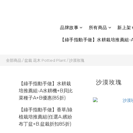
品牌故事
所有商品
新上架
【綠手指動手做】水耕栽培推薦組-A
全部商品
/
盆栽 花木 Potted Plant
/
沙漠玫瑰
沙漠玫瑰
【綠手指動手做】水耕栽
培推薦組-A水耕機+B貝比
菜種子A+B優惠(85折)
【綠手指動手做】香草/綠
植栽培推薦組(任選A.繽紛
布丁盆+B.盆栽折扣85折)