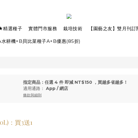
★精選種子
實體門市服務
栽培技術
【園藝之友】雙月刊訂
水耕機+B貝比菜種子A+B優惠(85折)
指定商品：任選 4 件 即減 NT$150 ，買越多省越多！
適用通路：
App
/
網店
條款與細則
0L)：買3送1