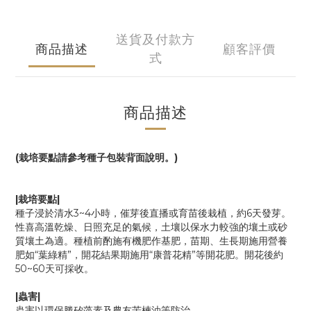
送貨及付款方
商品描述
顧客評價
式
商品描述
(栽培要點請參考種子包裝背面說明。)
|栽培要點|
種子浸於清水3~4小時，催芽後直播或育苗後栽植，約6天發芽。
性喜高溫乾燥、日照充足的氣候，土壤以保水力較強的壤土或砂
質壤土為適。種植前酌施有機肥作基肥，苗期、生長期施用營養
肥如“葉綠精”，開花結果期施用“康普花精”等開花肥。開花後約
50~60天可採收。
|蟲害|
蟲害以環保勝矽藻素及農友苦楝油等防治。