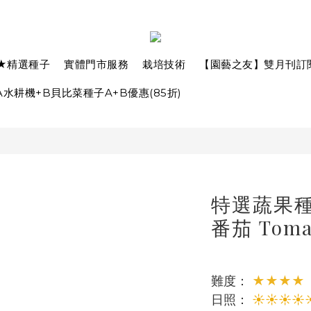
★精選種子
實體門市服務
栽培技術
【園藝之友】雙月刊訂
水耕機+B貝比菜種子A+B優惠(85折)
特選蔬果種子
番茄 Toma
難度： 
★★★★
日照： 
☀☀☀☀