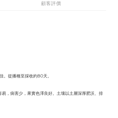
顧客評價
佳。從播種至採收約80天。
容易，病害少，果實色澤良好。土壤以土層深厚肥沃、排