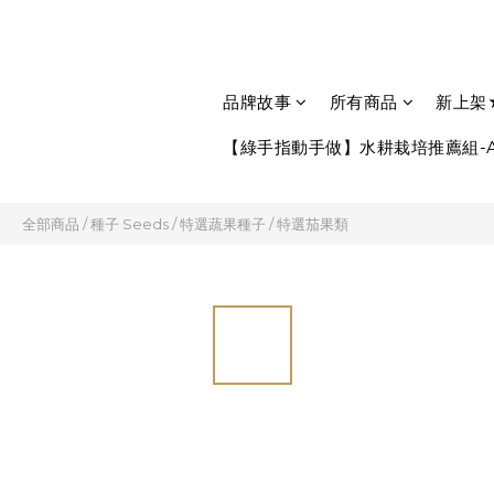
品牌故事
所有商品
新上架
【綠手指動手做】水耕栽培推薦組-A
全部商品
/
種子 Seeds
/
特選蔬果種子
/
特選茄果類