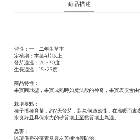
商品描述
習性：一、二年生草本
定植期：本葉4片以上
發芽適溫：20~30度
生長適溫：15~25度
商品特性：
果實圓球型，果實成熟時如魔法般的神奇，果實表皮會由
栽培要點：
種子播種育苗，約7天發芽，對氣候適應性，在溫暖而晝
水良好且具保水力的砂質壤土至黏質壤土為適。.
蟲害：
以環保勝矽藻素及農友苦楝油等防治。