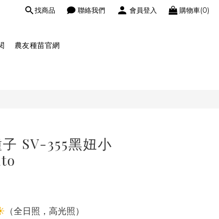
找商品
聯絡我們
會員登入
購物車(0)
閱
農友種苗官網
 SV-355黑妞小
to
☀
（全日照，高光照）