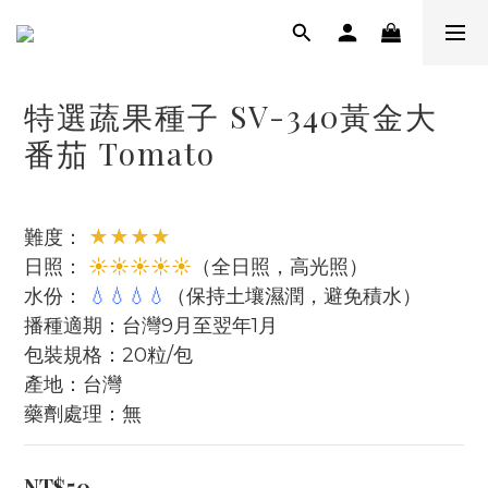
特選蔬果種子 SV-340黃金大
番茄 Tomato
難度： 
★★★★
日照： 
☀☀☀☀☀
（全日照，高光照）
水份： 
💧💧💧💧
（保持土壤濕潤，避免積水）
播種適期：台灣9月至翌年1月
包裝規格：20粒/包
產地：台灣
藥劑處理：無
NT$50