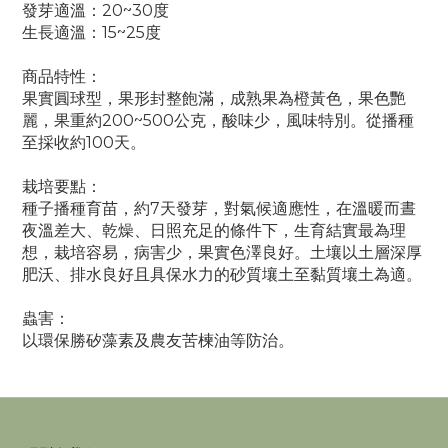
發芽適溫：20~30度
生長適溫：15~25度
商品特性：
果實圓球型，果形封整飽滿，成熟果為橙黃色，果色艷
麗，果重約200~500公克，酸味少，風味特別。從播種
至採收約100天。
栽培要點：
種子播種育苗，約7天發芽，對氣候適應性，在溫暖而晝
夜溫差大、乾燥、日照充足的條件下，生育結實最為理
想，栽培容易，病害少，果實色澤良好。土壤以土層深厚
肥沃、排水良好且具保水力的砂質壤土至黏質壤土為適。
蟲害：
以環保勝矽藻素及農友苦楝油等防治。