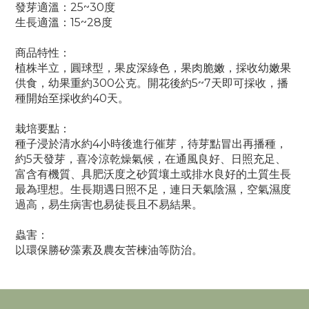
發芽適溫：25~30度
生長適溫：15~28度
商品特性：
植株半立，圓球型，果皮深綠色，果肉脆嫩，採收幼嫩果
供食，幼果重約300公克。開花後約5~7天即可採收，播
種開始至採收約40天。
栽培要點：
種子浸於清水約4小時後進行催芽，待芽點冒出再播種，
約5天發芽，喜冷涼乾燥氣候，在通風良好、日照充足、
富含有機質、具肥沃度之砂質壤土或排水良好的土質生長
最為理想。生長期遇日照不足，連日天氣陰濕，空氣濕度
過高，易生病害也易徒長且不易結果。
蟲害：
以環保勝矽藻素及農友苦楝油等防治。