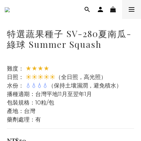
特選蔬果種子 SV-280夏南瓜-
綠球 Summer Squash
難度： 
★★★★
日照： 
☀☀☀☀☀
（全日照，高光照）
水份： 
💧💧💧💧
（保持土壤濕潤，避免積水）
播種適期：台灣平地11月至翌年1月
包裝規格：10粒/包
產地：台灣
藥劑處理：有
NT$50