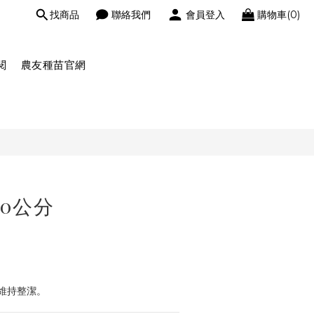
找商品
聯絡我們
會員登入
購物車(0)
閱
農友種苗官網
20公分
。
維持整潔。