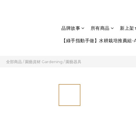
品牌故事
所有商品
新上架
【綠手指動手做】水耕栽培推薦組-A
全部商品
/
園藝資材 Gardening
/
園藝器具