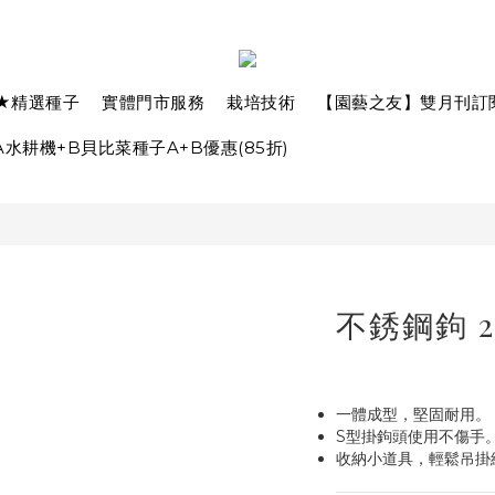
★精選種子
實體門市服務
栽培技術
【園藝之友】雙月刊訂
水耕機+B貝比菜種子A+B優惠(85折)
不銹鋼鉤 
一體成型，堅固耐用。
S型掛鉤頭使用不傷手
收納小道具，輕鬆吊掛