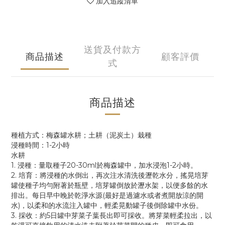
加入追蹤清單
送貨及付款方
商品描述
顧客評價
式
商品描述
種植方式：梅森罐水耕；土耕（泥炭土）栽種
浸種時間：
1-2
小時
水耕
1.
浸種：量取種子
20-30ml
於梅森罐中，加水浸泡
1-2
小時。
2.
培育：將浸種的水倒出，
再次注水清洗後瀝乾水分，
搖晃培芽
罐使種子均勻附著於瓶壁，培芽罐倒放於瀝水架，以便多餘的水
排出。每日早中晚於乾淨水源
(最好是過濾水或者煮開放涼的開
水)
，以柔和的水流
注
入罐中，輕柔晃動罐子後倒
除
罐中水份。
3.
採收：約
5
日罐中芽菜子葉長出即可採收。將芽菜輕柔拉出，以