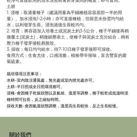
乾淨
可直接飲用的
清水洗去附著於芽菜間的種皮，即可食用。
土耕
1.
浸種：取適量種子（建議用量為平鋪種植容器底部一半的用
量）。加水浸泡
1-2
小時；亦可直接種植，但留意水份需均勻給
水，以利發芽生長。浸泡過後生長較均勻。
2.
培育：將容器加入培養土或泥炭土約
3-5
公分，種子平鋪後
再稍
微覆土
(
泥炭土
)
，稍微
鎮
壓
表
土
，使種子
與
泥炭土充分結合，
稍有
壓力種子發芽後較易脫殼。
3.
採收：每日均勻給水，待
7-10
日種子發芽後即可採收。
食用方式：生食尤佳，口感清脆，植株帶辛辣味，富含豐富的蘿
蔔硫素。
栽培環境注意事項：
水耕
–
室內陰涼
通風
處，無光處或室內燈光處亦可
。
土耕
–
半日照或全日照環境都可。
浸種
–
會因種子乾燥狀態
以及氣候、溫度等調整
，種子較乾
或低溫時
浸
種時間可
拉長，反之縮短時間。
採收天數
–
會因氣溫狀態調整，溫度高生長較快，反之生長較慢。
關於我們