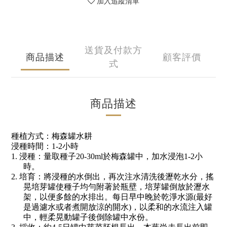
加入追蹤清單
送貨及付款方
商品描述
顧客評價
式
商品描述
種植方式：梅森罐水耕
浸種時間：
1-2
小時
1.
浸種：量取種子
20-30ml
於梅森罐中，加水浸泡
1-2
小
時。
2.
培育：將浸種的水倒出，
再次注水清洗後瀝乾水分，
搖
晃培芽罐使種子均勻附著於瓶壁，培芽罐倒放於瀝水
架，以便多餘的水排出。每日早中晚於乾淨水源
(最好
是過濾水或者煮開放涼的開水)
，以柔和的水流
注
入罐
中，輕柔晃動罐子後倒
除
罐中水份。