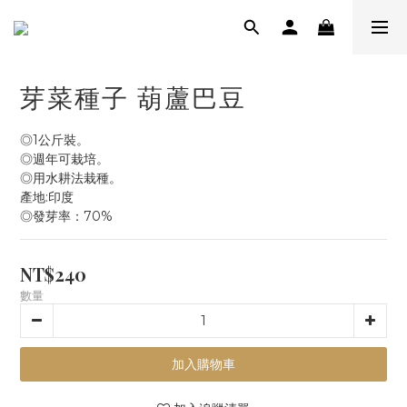
芽菜種子 葫蘆巴豆
◎1公斤裝。
◎週年可栽培。
◎用水耕法栽種。
產地:印度
◎發芽率：70%
NT$240
數量
加入購物車