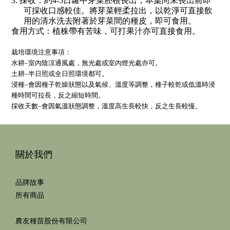
3.
採收：約
4-5
日罐中芽菜胚根長出，本葉尚未長出前即
可採收口感較佳。將芽菜輕柔拉出，以乾淨
可直接飲
用的
清水洗去附著於芽菜間的種皮，即可食用。
食用方式：植株帶有苦味，可打果汁亦可直接食用。
栽培環境注意事項：
水耕
–
室內陰涼
通風
處，無光處或室內燈光處亦可
。
土耕
–
半日照或全日照環境都可。
浸種
–
會因種子乾燥狀態
以及氣候、溫度等調整
，種子較乾
或低溫時
浸
種時間可
拉長，反之縮短時間。
採收天數
–
會因氣溫狀態調整，溫度高生長較快，反之生長較慢。
關於我們
品牌故事
所有商品
農友種苗股份有限公司