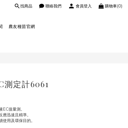
找商品
聯絡我們
會員登入
購物車(0)
閱
農友種苗官網
C測定計6061
液EC值量測。
反應迅速且精準。
續使用及環保目的。