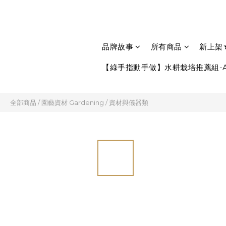
品牌故事
所有商品
新上架
【綠手指動手做】水耕栽培推薦組-A
全部商品
/
園藝資材 Gardening
/
資材與儀器類