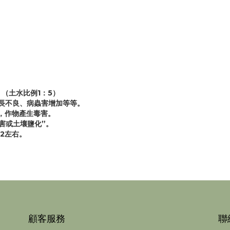
、（土水比例1：5）
長不良、病蟲害增加等等。
，作物產生毒害。
害或土壤鹽化”。
2左右。
顧客服務
聯