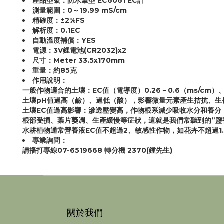
產品型號：防水筆型 EC6061 EC計
測量範圍：0～19.99 mS/cm
精確度：±2%FS
解析度：0.1EC
自動溫度補償：YES
電源：3V鋰電池(CR2032)x2
尺寸：Meter 33.5x170mm
重量：約85克
作用說明：
一般作物適合的土壤：EC值（電導度）0.26－0.6（ms/cm）
土壤pH值過高（鹼）、過低（酸），影響微量元素產生拮抗、生
土壤EC值過高影響：滲透壓變高，作物根系減少吸收水分和養分
根部受損、葉片萎凋、生產緩慢等症狀，這就是我們常聽到的”鹽
水耕植物通常營養液EC值不超過2、敏感性作物，如花卉不超過1.
專業詢問：
請播打專線07-6519668 轉分機 2370(鍾先生)
關於我們