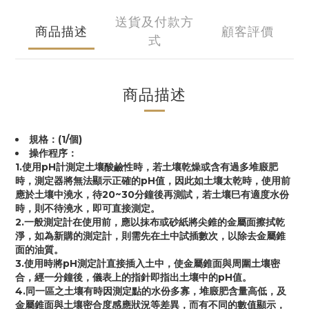
送貨及付款方
商品描述
顧客評價
式
商品描述
規格：(1/個)
操作程序：
1.使用pH計測定土壤酸鹼性時，若土壤乾燥或含有過多堆廄肥
時，測定器將無法顯示正確的pH值，因此如土壤太乾時，使用前
應於土壤中澆水，待20~30分鐘後再測試，若土壤巳有適度水份
時，則不待澆水，即可直接測定。
2.一般測定計在使用前，應以抹布或砂紙將尖錐的金屬面擦拭乾
淨，如為新購的測定計，則需先在土中試插數次，以除去金屬錐
面的油質。
3.使用時將pH測定計直接插入土中，使金屬錐面與周圍土壤密
合，經一分鐘後，儀表上的指針即指出土壤中的pH值。
4.同一區之土壤有時因測定點的水份多寡，堆廄肥含量高低，及
金屬錐面與土壤密合度感應狀況等差異，而有不同的數值顯示，