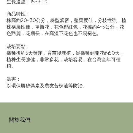
15~30
生長適溫：
℃
商品特性：
株高約20~30公分，株型緊密，整齊度佳，分枝性強，植
株橫展性佳，單瓣花，花色橙紅色，花徑約4~5公分，花
色艷麗，花期長，在高溫下花色也不易褪色。
栽培要點：
播種後約5天發芽，育苗後栽植，從播種到開花約50天，
植株生長強健，非常多花，栽培容易，在台灣全年可種
植。
蟲害：
以環保勝矽藻素及農友苦楝油等防治。
關於我們