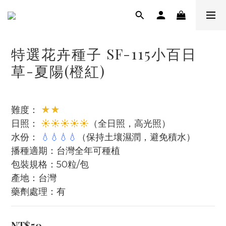
特選花卉種子 SF-115小百日
草-夏陽(橙紅)
難度： 
★★
日照： 
☀☀☀☀☀
（全日照，高光照）
水份： 
💧💧💧💧
（保持土壤濕潤，避免積水）
播種適期：台灣全年可種植
包裝規格：50粒/包
產地：台灣
藥劑處理：有
NT$50