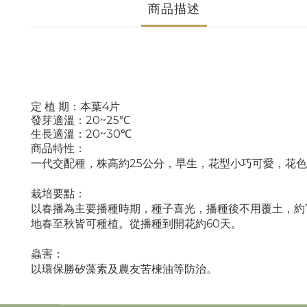
商品描述
4
定
植
期：本葉
片
20~25
發芽適溫：
℃
20~30
生長適溫：
℃
商品特性：
一代交配種，株高約25公分，早生，花型小巧可愛，花
栽培要點：
以春播為主要播種時期，種子喜光，播種後不用覆土，約
地春至秋皆可種植。從播種到開花約60天。
蟲害：
以環保勝矽藻素及農友苦楝油等防治。