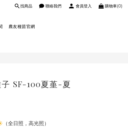
找商品
聯絡我們
會員登入
購物車(0)
閱
農友種苗官網
 SF-100夏堇-夏
☀
（全日照，高光照）