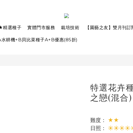
★精選種子
實體門市服務
栽培技術
【園藝之友】雙月刊訂
水耕機+B貝比菜種子A+B優惠(85折)
特選花卉種子
之戀(混合)
難度： 
★★
日照： 
☀☀☀☀