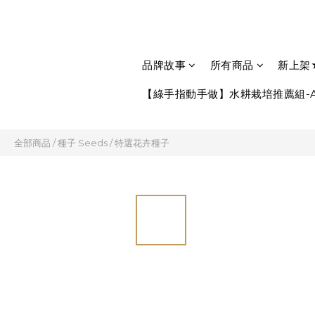
品牌故事
所有商品
新上架
【綠手指動手做】水耕栽培推薦組-A
全部商品
/
種子 Seeds
/
特選花卉種子