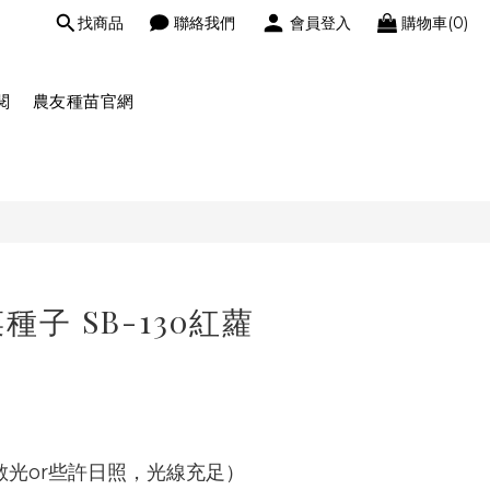
找商品
聯絡我們
會員登入
購物車(0)
閱
農友種苗官網
子 SB-130紅蘿
散光or些許日照，光線充足）