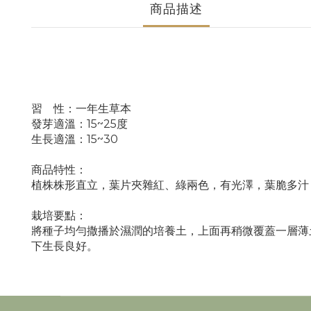
商品描述
習 性：一年生草本
發芽適溫：15~25度
生長適溫：15~30
商品特性：
植株株形直立，葉片夾雜紅、綠兩色，有光澤，葉脆多汁
栽培要點：
將種子均勻撒播於濕潤的培養土，上面再稍微覆蓋一層薄
下生長良好。