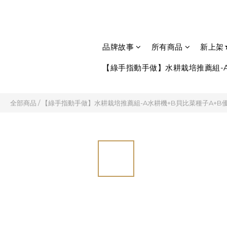
品牌故事
所有商品
新上架
【綠手指動手做】水耕栽培推薦組-A
全部商品
/
【綠手指動手做】水耕栽培推薦組-A水耕機+B貝比菜種子A+B優惠