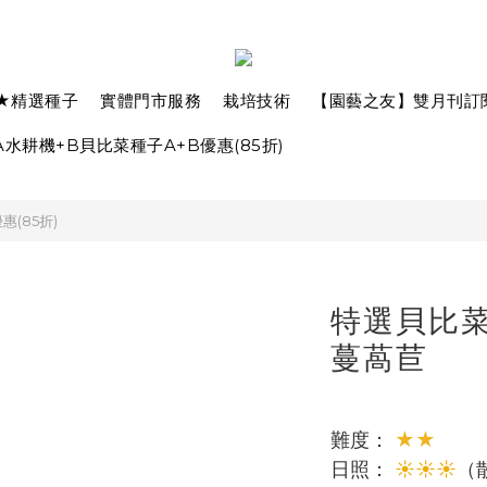
★精選種子
實體門市服務
栽培技術
【園藝之友】雙月刊訂
水耕機+B貝比菜種子A+B優惠(85折)
(85折)
特選貝比菜種
蔓萵苣
難度： 
★★
日照： 
☀☀☀
（