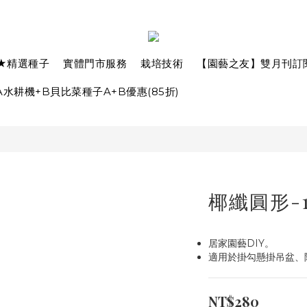
★精選種子
實體門市服務
栽培技術
【園藝之友】雙月刊訂
水耕機+B貝比菜種子A+B優惠(85折)
椰纖圓形-
居家園藝DIY。
適用於掛勾懸掛吊盆、
NT$280