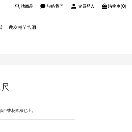
找商品
聯絡我們
會員登入
購物車(0)
閱
農友種苗官網
1尺
陽台或花園籬笆上。