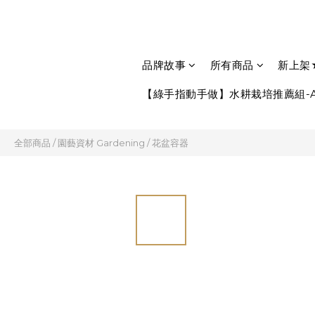
品牌故事
所有商品
新上架
【綠手指動手做】水耕栽培推薦組-A
全部商品
/
園藝資材 Gardening
/
花盆容器