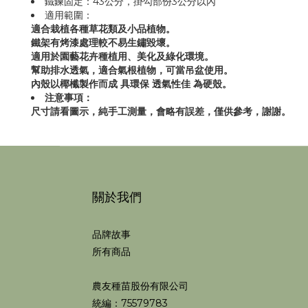
鐵鍊固定：43公分，掛勾部份3公分以內
適用範圍：
適合栽植各種草花類及小品植物。
鐵架有烤漆處理較不易生鏽毀壞。
適用於園藝花卉種植用、美化及綠化環境。
幫助排水透氣，適合氣根植物，可當吊盆使用。
內殼以椰櫼製作而成 具環保 透氣性佳 為硬殼。
注意事項：
尺寸請看圖示，純手工測量，會略有誤差，僅供參考，謝謝。
關於我們
品牌故事
所有商品
農友種苗股份有限公司
統編：75579783