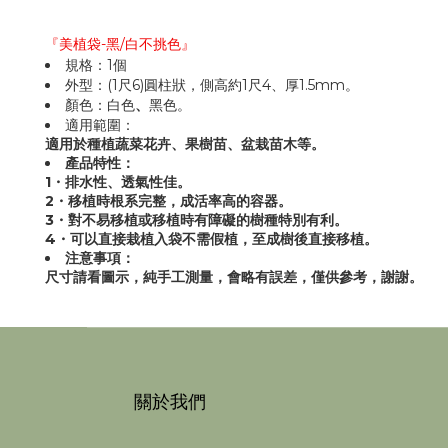
『美植袋-黑/白不挑色』
規格：1個
外型：(1尺6)圓柱狀，側高約1尺4、厚1.5mm。
顏色：白色
、
黑色。
適用範圍：
適用於種植蔬菜花卉、果樹苗、盆栽苗木等。
產品特性：
1・排水性、透氣性佳。
2・移植時根系完整，成活率高的容器。
3・對不易移植或移植時有障礙的樹種特別有利。
4・可以直接栽植入袋不需假植，至成樹後直接移植。
注意事項：
尺寸請看圖示，純手工測量，會略有誤差，僅供參考，謝謝。
關於我們