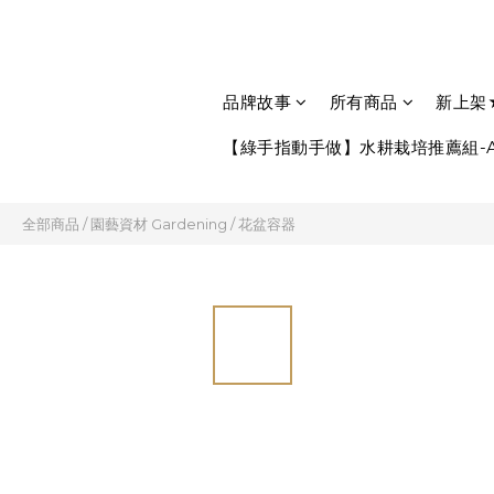
品牌故事
所有商品
新上架
【綠手指動手做】水耕栽培推薦組-A
全部商品
/
園藝資材 Gardening
/
花盆容器