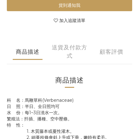
貨到通知我
加入追蹤清單
送貨及付款方
商品描述
顧客評價
式
商品描述
科 名：馬鞭草科(Verbenaceae)
日 照：半日、全日照均可
水 份：每1~3日澆水一次。
繁殖法：扦插、播種、空中壓條。
特 性：
1. 木質藤本或蔓性灌木。
2. 細蔓枝條會斜上升或下垂，嫩時有柔毛。