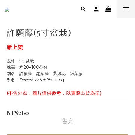
許願藤(5寸盆栽)
新上架
規格：5寸盆栽
株高：約20~100公分
別名：許願藤、錫葉藤、紫絨花、紙葉藤
學名：
Petrea volubilis
  Jacq.
(不含外盆，圖片僅供參考，以實際出貨為準)
NT$260
售完