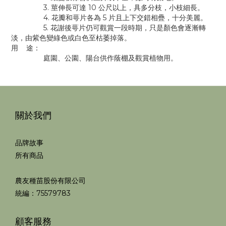
3. 莖伸長可達 10 公尺以上，具多分枝，小枝細長。
4. 花瓣和萼片各為 5 片且上下交錯相疊，十分美麗。
5. 花謝後萼片仍可觀賞一段時期，只是顏色會逐漸轉
淡，由紫色變綠色或白色至枯萎掉落。
用 途：
庭園、公園、陽台供作蔭棚及觀賞植物用。
關於我們
品牌故事
所有商品
農友種苗股份有限公司
統編：75579783
顧客服務