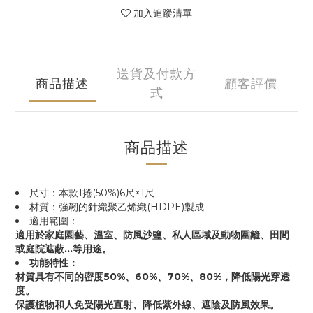
加入追蹤清單
送貨及付款方
商品描述
顧客評價
式
商品描述
尺寸：本款1捲(50%)6尺×1尺
材質：強韌的針織聚乙烯織(HDPE)製成
適用範圍：
適用於家庭園藝、溫室、防風沙鹽、私人區域及動物圍籬、田間
或庭院遮蔽...等用途。
功能特性：
材質具有不同的密度50%、60%、70%、80%，降低陽光穿透
度。
保護植物和人免受陽光直射、降低紫外線、遮陰及防風效果。