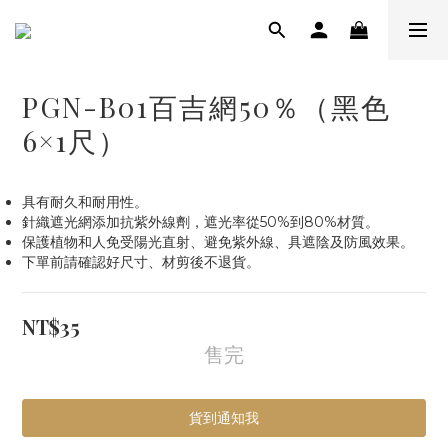
PGN-B01百吉網50％（黑色
6×1尺）
具有耐久和耐用性。
針織遮光網添加抗紫外線劑，遮光率從50%到80%材質。
保護植物和人免受陽光直射、避免紫外線、具遮陰及防風效果。
下單前請確認好尺寸、材剪後不退貨。
NT$35
售完
貨到通知我