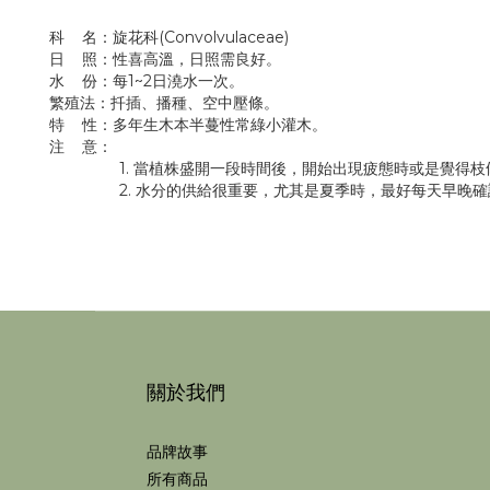
科 名：旋花科(Convolvulaceae)
日 照：性喜高溫，日照需良好。
水 份：每1~2日澆水一次。
繁殖法：扦插、播種、空中壓條。
特 性：多年生木本半蔓性常綠小灌木。
注 意：
1. 當植株盛開一段時間後，開始出現疲態時或是覺得枝條
2. 水分的供給很重要，尤其是夏季時，最好每天早晚確認
關於我們
品牌故事
所有商品