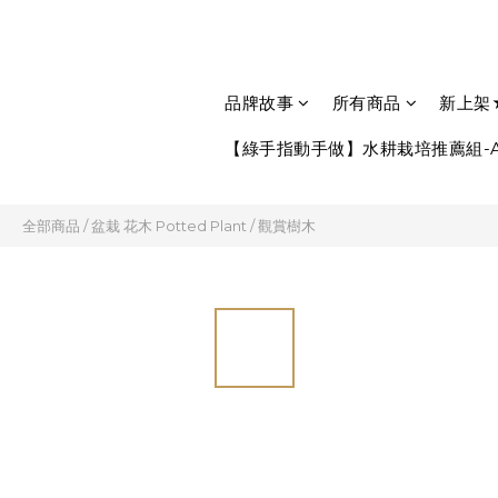
品牌故事
所有商品
新上架
【綠手指動手做】水耕栽培推薦組-A
全部商品
/
盆栽 花木 Potted Plant
/
觀賞樹木