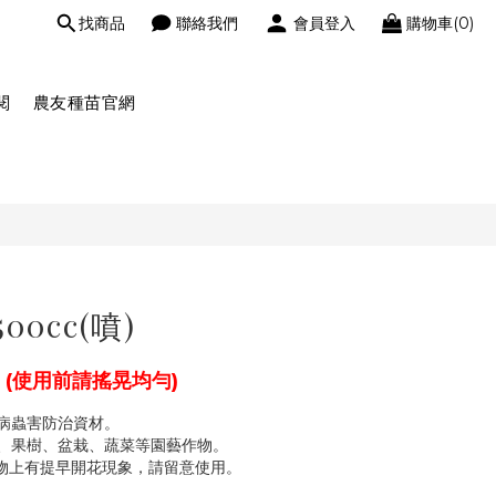
找商品
聯絡我們
會員登入
購物車(0)
閱
農友種苗官網
0cc(噴)
(使用前請搖晃均勻)
病蟲害防治資材。
、果樹、盆栽、蔬菜等園藝作物。
物上有提早開花現象，請留意使用。