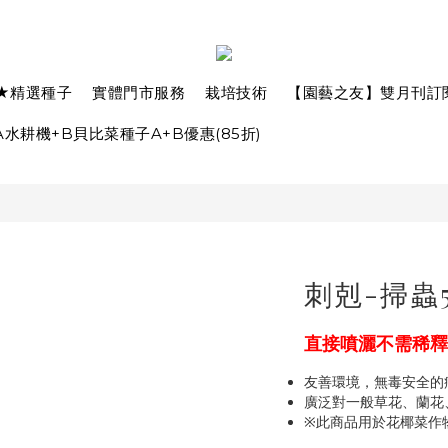
★精選種子
實體門市服務
栽培技術
【園藝之友】雙月刊訂
水耕機+B貝比菜種子A+B優惠(85折)
刺剋-掃蟲50
直接噴灑不需稀釋 
友善環境，無毒安全的
廣泛對一般草花、蘭花
※此商品用於花椰菜作