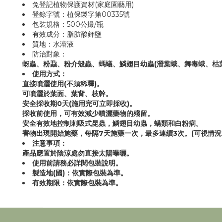
免登記植物保護資材(家庭園藝用)
登錄字號：植保製字第00335號
包裝規格：500公撮/瓶
有效成分：脂肪酸鉀鹽
質地：水溶液
防治對象：
蚜蟲、粉蝨、粉介殼蟲、螞蟻、鱗翅目幼蟲(潛葉蛾、舞毒蛾、枯
使用方式：
直接噴灑使用(不須稀釋)。
可噴灑於葉面、葉背、枝幹。
安全採收期0天(施用完可立即採收)。
採收前使用，可有效減少噴灑藥物的殘留。
安全有效地控制刺吸式昆蟲，鱗翅目幼蟲，螨類和白粉病。
害物出現開始施藥，每隔7天施藥一次，最多連續3次。(可視情況
注意事項：
產品應置於陰涼處勿直接太陽曝曬。
使用前請務必詳閱包裝說明。
製造地(國)：依實際包裝為準。
有效期限：依實際包裝為準。