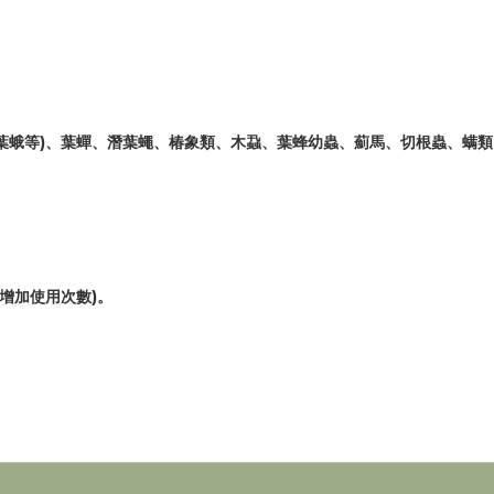
葉蛾等)、葉蟬、潛葉蠅、椿象類、木蝨、葉蜂幼蟲、薊馬、切根蟲、螨
增加使用次數)。