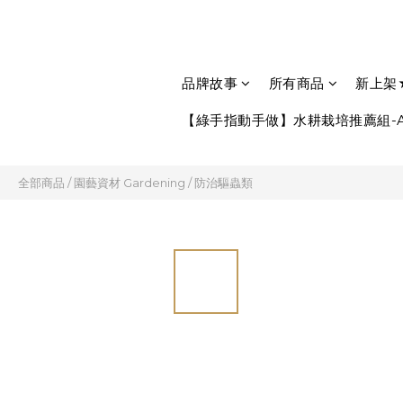
品牌故事
所有商品
新上架
【綠手指動手做】水耕栽培推薦組-A
全部商品
/
園藝資材 Gardening
/
防治驅蟲類