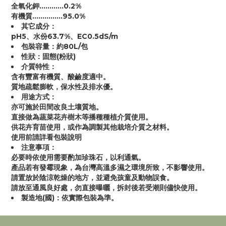
全氧化鉀…………0.2%
有機質……………95.0%
其它成分：
pH5、水份63.7%、EC0.5dS/m
包裝容量：約80L/包
性狀：固態(粉狀)
介質特性：
含有豐富有機質、酸鹼度適中。
質地疏鬆膨軟，保水性及排水優。
用途方式：
亦可施於田間改良土壤質地。
直接做為蔬菜花卉樹木等播種種植介質使用。
供花卉育苗使用，或作為調製其他栽培介質之材料。
使用前請詳看包裝說明
注意事項：
必要時依使用需要酌加珍珠石，以利通氣。
產品若有發霉現象，為台灣高溫多濕之環境所致，不影響使用。
請置放於陰涼乾燥的地方，並避免孩童及動物誤食。
請放至通風良好處，勿直接曝曬，拆封後若受潮則儘快使用。
製造地(國)：依實際包裝為準。