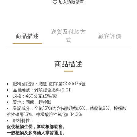
加入追蹤清單
送貨及付款方
商品描述
顧客評價
式
商品描述
肥料登記證：肥進(複)字第0061034號
品目編號：雜項複合肥料(6-01)
規格：450公克±5%/罐
質地：固態、顆粒狀
登記成分：全氮15%(內含)硝酸態氮6%、銨態氮9%、檸檬酸
溶性磷酐15%、檸檬酸溶性氧化鉀14.2%
肥料特性：
促使植物生長，幫助根部發育。
一般植物及多肉仙人掌皆通用。