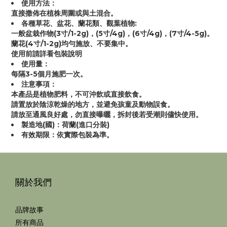
使用方法：
直接撒佈在植株周圍或與土混合。
各種草花、盆花、蘭花類、觀葉植物:
一般盆栽作物(3寸/1-2g)，(5寸/4g)，(6寸/4g)，(7寸/4-5g)。
蘭花(4寸/1-2g)均勻施放、不要集中。
使用前請詳看包裝說明
使用量：
每隔3-5個月施肥一次。
注意事項：
本產品是植物肥料，不可沖飲或直接飲食。
請置放於陰涼乾燥的地方，並避免孩童及動物誤食。
請放至通風良好處，勿直接曝曬，拆封後若受潮則儘快使用。
製造地(國)：荷蘭(進口分裝)
有效期限：依實際包裝為準。
關於我們
品牌故事
所有商品