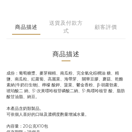
送貨及付款方
商品描述
顧客評價
式
商品描述
成份：葡萄糖漿、麥芽糊精、南瓜粉、完全氫化棕櫚油 糖、精
鹽、南瓜粒、紅蘿蔔、高麗菜、海帶芽、 關華豆膠、蘑菇、乾酪
素納(牛奶衍生物)、檸檬 酸鉀、菠菜、鬱金香粉、β-胡蘿勃素、
琥珀酸二 納、5′-次黃嘌呤核苷磷酸二納、5′-鳥嘌呤核苷 酸、脂肪
酸甘油脂、納豆。
本產品含奶類製品。
可依個人喜好的口味及濃稠度酌量增減水量。
內容量：20公克X10包