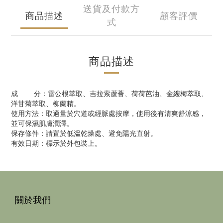
送貨及付款方
商品描述
顧客評價
式
商品描述
成 分：雷公根萃取、吉拉索蘆薈、荷荷芭油、金縷梅萃取、
洋甘菊萃取、柳蘭精。
使用方法：取適量於穴道或經脈處按摩，使用後有清爽舒涼感，
並可保濕肌膚潤澤。
保存條件：請置於低溫乾燥處、避免陽光直射。
有效日期：標示於外包裝上。
關於我們