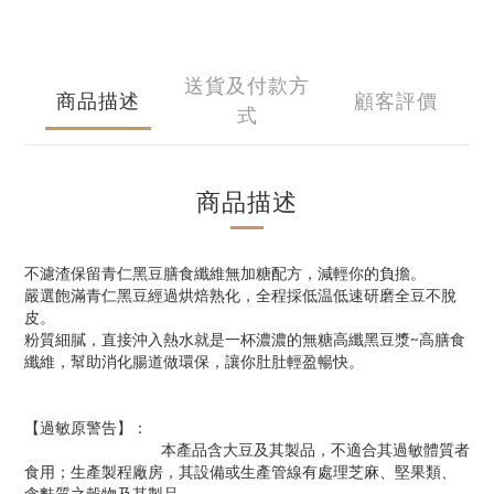
送貨及付款方
商品描述
顧客評價
式
商品描述
不濾渣保留青仁黑豆膳食纖維無加糖配方，減輕你的負擔。
嚴選飽滿青仁黑豆經過烘焙熟化，全程採低温低速研磨全豆不脫
皮。
粉質細膩，直接沖入熱水就是一杯濃濃的無糖高纖黑豆漿~高膳食
纖維，幫助消化腸道做環保，讓你肚肚輕盈暢快。
【過敏原警告】：
本產品含大豆及其製品，不適合其過敏體質者
食用；生產製程廠房，其設備或生產管線有處理芝麻、堅果類、