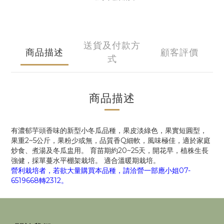
送貨及付款方
商品描述
顧客評價
式
商品描述
有濃郁芋頭香味的新型小冬瓜品種，果皮淡綠色，果實短圓型，
果重2~5公斤，果粉少或無，品質香Q細軟，風味極佳，適於家庭
炒食、煮湯及冬瓜盅用。 育苗期約20~25天，開花早，植株生長
強健，採單蔓水平棚架栽培。 適合溫暖期栽培。
營利栽培者，若欲大量購買本品種，請洽營一部應小姐07-
6519668轉2312。