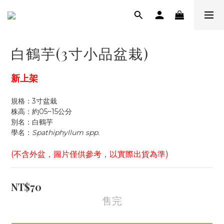
白鶴芋(3寸小品盆栽)
新上架
規格：3寸盆栽
株高：約05~15公分
別名：白鶴芋
學名：
Spathiphyllum spp.
(不含外盆，圖片僅供參考，以實際出貨為準)
NT$70
售完