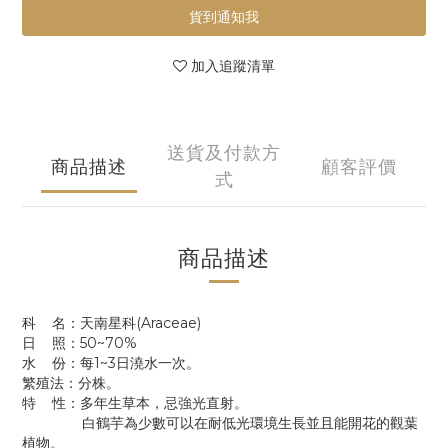
貨到通知我
加入追蹤清單
送貨及付款方
商品描述
顧客評價
式
商品描述
科 名：天南星科(Araceae)
日 照：50~70%
水 份：每1~3日澆水一次。
繁殖法：分株。
特 性：多年生草本，忌強光直射。
白鶴芋為少數可以在耐低光環境生長並且能開花的觀葉
植物。