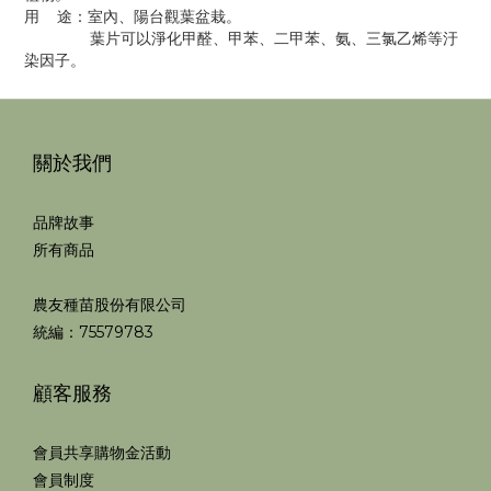
用 途：室內、陽台觀葉盆栽。
葉片可以淨化甲醛、甲苯、二甲苯、氨、三氯乙烯等汙
染因子。
關於我們
品牌故事
所有商品
農友種苗股份有限公司
統編：75579783
顧客服務
會員共享購物金活動
會員制度