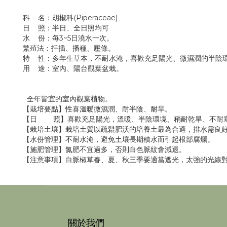
科 名：胡椒科(Piperaceae)
日 照：半日、全日照均可
水 份：每3~5日澆水一次。
繁殖法：扦插、播種、壓條。
特 性：多年生草本，不耐水淹，喜歡充足陽光、微濕潤的半陰環
用 途：室內、陽台觀葉盆栽。
全年皆宜的室內觀葉植物。
【栽培要點】性喜溫暖微濕潤、耐半陰、耐旱。
【日 照】喜歡充足陽光，溫暖、半陰環境、稍耐乾旱、不耐
【栽培土壤】栽培土質以疏鬆肥沃的培養土最為合適，排水需良
【水份管理】不耐水淹，避免土壤長期積水而引起根部腐爛。
【施肥管理】氮肥不宜過多，否則白色脈紋會減退。
【注意事項】白脈椒草春、夏、秋三季要適當遮光，太強的光線
關於我們