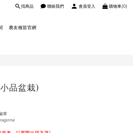
找商品
聯絡我們
會員登入
購物車(0)
閱
農友種苗官網
寸小品盆栽)
椒草
tragona
供參考，以實際出貨為準)