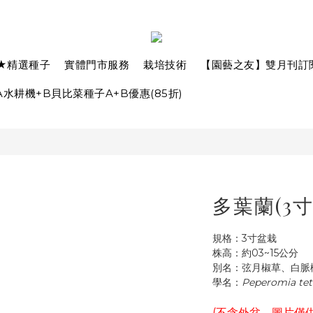
★精選種子
實體門市服務
栽培技術
【園藝之友】雙月刊訂
水耕機+B貝比菜種子A+B優惠(85折)
多葉蘭(3
規格：3寸盆栽
株高：約03~15公分
別名：弦月椒草、白脈
學名：
Peperomia te
(不含外盆，圖片僅