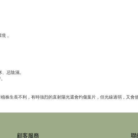
境 。
寒、忌陰濕。
好。
對植株生長不利，有時強烈的直射陽光還會灼傷葉片，但光線過弱，又會
顧客服務
聯