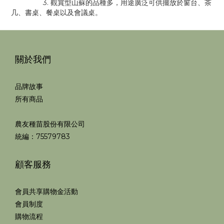
3. 觀賞型山蘇的品種多，用途廣泛可供擺放於窗台、茶
几、書桌、餐桌以及會議桌。
關於我們
品牌故事
所有商品
農友種苗股份有限公司
統編：75579783
顧客服務
會員共享購物金活動
會員制度
購物流程