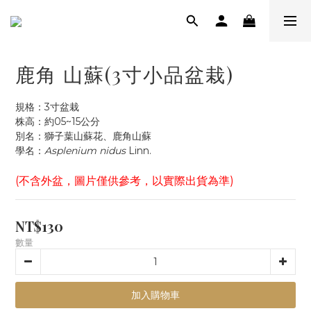
鹿角 山蘇(3寸小品盆栽)
規格：3寸盆栽
株高：約05~15公分
別名：獅子葉山蘇花、鹿角山蘇
學名：
Asplenium nidus
 Linn.
(不含外盆，圖片僅供參考，以實際出貨為準)
NT$130
數量
加入購物車