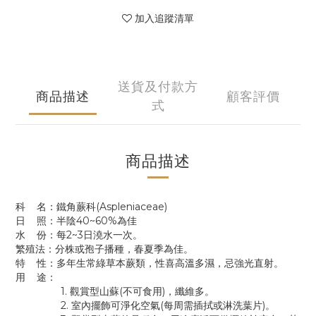
加入追蹤清單
送貨及付款方
商品描述
顧客評價
式
商品描述
科 名：鐵角蕨科(Aspleniaceae)
日 照：半陰40~60%為佳
水 份：每2~3日澆水一次。
繁殖法：分株或孢子播種，春夏季為佳。
特 性：多年生常綠草本蕨類，性喜高溫多濕，忌強光直射。
用 途：
1. 觀賞型山蘇(不可食用)，纖維多。
2. 室內擺飾可淨化空氣(每周需插拭或淋洗葉片)。