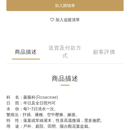
加入購物車
加入追蹤清單
送貨及付款方
商品描述
顧客評價
式
商品描述
科 名：薔薇科(Rosaceae)
日 照：半日及全日照均可
水 份：每1~3日澆水一次。
繁殖法：扦插、播種、空中壓條、嫁接。
特 性：落葉或常綠灌木，性喜高溫微濕，需多施肥。
用 途：戶外、庭院、田間、陽台觀花葉盆栽。