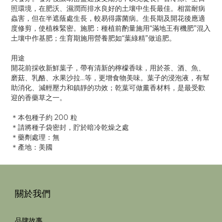
照環境，在肥沃、濕潤而排水良好的土壤中生長最佳。相當耐病
蟲害，但在半遮蔭處生長，較易得露菌病。生長期及開花後應適
度修剪，使植株緊密。施肥：種植前酌量施用“滿地王有機肥”混入
土壤中作基肥；生育期施用營養肥如“葉綠精”做追肥。
用途
開花前採收新鮮葉子，帶有清新的檸檬香味，用於茶、酒、魚、
磨菇、乳酪、水果沙拉…等，更增食物美味。葉子的浸泡液，有幫
助消化、減輕壓力和鎮靜的功效；乾葉可做薰香材料，是最受歡
迎的香藥草之一。
＊本包種子約 200 粒
＊請將種子袋密封，貯於暗冷乾燥之處
＊藥劑處理：無
＊產地：美國
關於我們
品牌故事