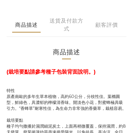
送貨及付款方
商品描述
顧客評價
式
商品描述
(栽培要點請參考種子包裝背面說明。)
特性
原產南歐的多年生草本植物，高約60公分，分枝性佳。葉橢圓
型，鮮綠色，具濃郁的檸檬清香味。開淡色小花，對蜜蜂極具吸
引力。“香蜂草”耐寒性佳，為生命力非常強的香藥草，栽植容易。
栽培要點
種子均勻撒播於濕潤細泥炭土，上面再稍微覆蓋，保持濕潤，約8
天發芽。發芽後讓幼苗盡速接受陽光，以免徒長。喜冷涼、全日