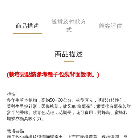
送貨及付款方
商品描述
顧客評價
式
商品描述
(栽培要點請參考種子包裝背面說明。)
特性
多年生草本植物，高約50~60公分。株型直立，基部分枝性佳。
葉對生呈披針形，因像柳葉，故又稱“柳薄荷”；嫩葉帶有薄荷苦甜
參半的香味。紫青色花穗，花期長，花可食用；對蜂鳥、蜜蜂和
蝴蝶亦頗具吸引力。
栽培要點
種子均勻撒播於濕潤細泥炭土，上面再稍微覆蓋，保持濕潤，發