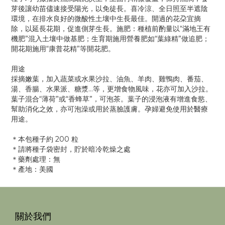
芽後讓幼苗儘速接受陽光，以免徒長。喜冷涼、全日照至半遮陰
環境，在排水良好的微酸性土壤中生長最佳。開過的花朶宜摘
除，以延長花期，促進側芽生長。施肥：種植前酌量以“滿地王有
機肥”混入土壤中做基肥；生育期施用營養肥如“葉綠精”做追肥；
開花期施用“康普花精”等開花肥。
用途
採摘嫩葉，加入蔬菜或水果沙拉、油魚、羊肉、雞鴨肉、番茄、
湯、香腸、水果派、糖漿…等，更增食物風味，花亦可加入沙拉。
葉子混合“薄荷”或“香蜂草”，可泡茶。葉子的浸泡液有增進食慾、
幫助消化之效，亦可泡澡或用於蒸臉護膚。孕婦避免使用於醫療
用途。
＊本包種子約 200 粒
＊請將種子袋密封，貯於暗冷乾燥之處
＊藥劑處理：無
＊產地：美國
關於我們