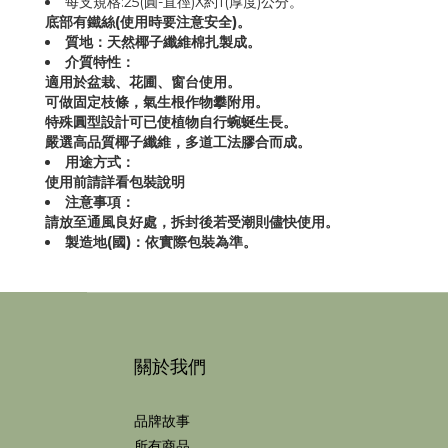
每支規格:25(圓-直徑)X約1(厚度)公分。
底部有鐵絲(使用時要注意安全)。
質地：天然椰子纖維棉扎製成。
介質特性：
適用於盆栽、花圃、窗台使用。
可做固定枝條，氣生根作物攀附用。
特殊圓型設計可已使植物自行蜿蜒生長。
嚴選高品質椰子纖維，多道工法膠合而成。
用途方式：
使用前請詳看包裝說明
注意事項：
請放至通風良好處，拆封後若受潮則儘快使用。
製造地(國)：依實際包裝為準。
關於我們
品牌故事
所有商品