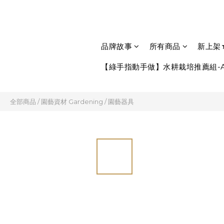
品牌故事
所有商品
新上架
【綠手指動手做】水耕栽培推薦組-A
全部商品
/
園藝資材 Gardening
/
園藝器具