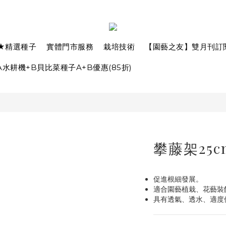
★精選種子
實體門市服務
栽培技術
【園藝之友】雙月刊訂
水耕機+B貝比菜種子A+B優惠(85折)
攀藤架25c
促進根細發展。
適合園藝植栽、花藝裝
具有透氣、透水、適度