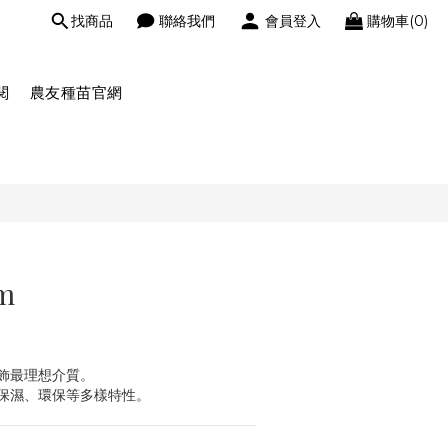
找商品
聯絡我們
會員登入
購物車(0)
閱
農友種苗官網
m
飾最理想介質。
保濕、環保等多樣特性。