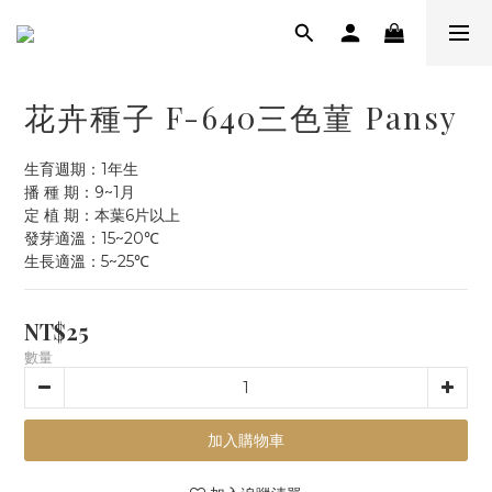
花卉種子 F-640三色菫 Pansy
生育週期：1年生
播 種 期：9~1月
定 植 期：本葉6片以上
發芽適溫：15~20℃
生長適溫：5~25℃
NT$25
數量
加入購物車