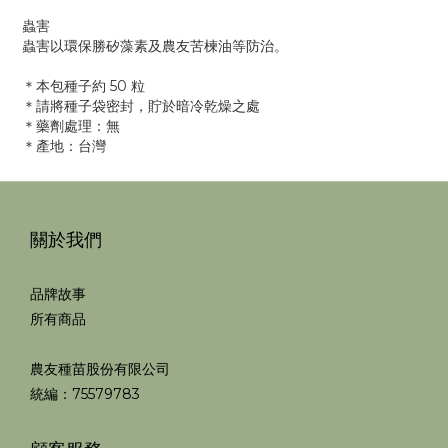
蟲害
蟲害以環保勝矽藻素及農友苦楝油等防治。
＊本包種子約 50 粒
＊請將種子袋密封，貯於暗冷乾燥之處
＊藥劑處理：無
＊產地：台灣
關於我們
品牌故事
所有商品
農友種苗股份有限公司
統編：75579783