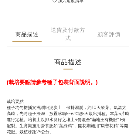
加入追蹤清單
送貨及付款方
商品描述
顧客評價
式
商品描述
(栽培要點請參考種子包裝背面說明。)
栽培要點
種子均勻撒播於濕潤細泥炭土，保持濕潤，約10天發芽。氣溫太
高時，先將種子浸溼，放置冰箱5~8℃經5天取出播種。本葉6片時
進行定植。培養土以排水良好之壤土4份混合“滿地王有機肥”1份
配製。生育期施用營養肥如“葉綠精”，開花期施用“康普花精”等開
花肥。栽植株距25公分。